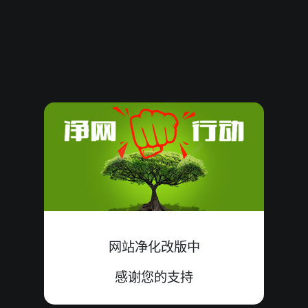
08081409
15
小
双
错
9+3+3=15
08081408
15
大
单
中
9+0+6=15
08081407
09
小
单
中
0+2+7=09
08081406
07
大
单
中
1+2+4=07
08081405
17
大
单
中
8+6+3=17
08081404
18
小
单
错
9+5+4=18
08081403
14
大
单
中
3+5+6=14
网站净化改版中
08081402
10
小
双
中
4+1+5=10
感谢您的支持
08081401
15
小
单
中
7+5+3=15