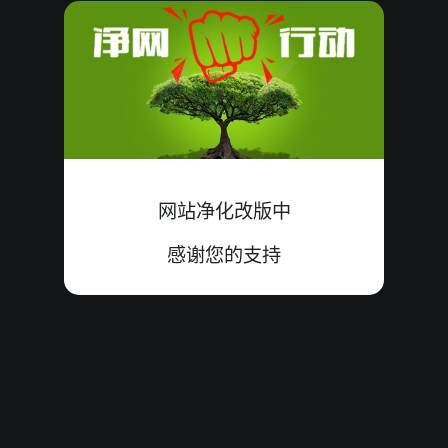
08060726
17
殺
小双
中
8+4+5=17
08060725
18
殺
大单
中
9+4+5=18
08060724
18
殺
大双
错
8+7+3=18
08060723
11
殺
小单
错
9+1+1=11
08060722
殺
小双
中
8+7+8=23
网站净化改版中
23
感谢您的支持
08060721
15
殺
大单
错
8+5+2=15
08060720
殺
小双
错
3+2+1=06
06
08060719
13
殺
小双
中
3+7+3=13