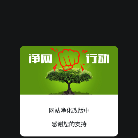
08080620
14
小
单
错
5+8+1=14
08080619
14
大
单
中
7+6+1=14
08080618
09
小
双
中
1+3+5=09
08080617
20
大
单
中
6+5+9=20
08080616
06
小
双
中
4+1+1=06
08080615
10
大
双
中
0+3+7=10
08080614
06
大
单
错
2+0+4=06
网站净化改版中
08080613
11
大
单
中
1+3+7=11
感谢您的支持
08080612
07
小
单
中
2+4+1=07