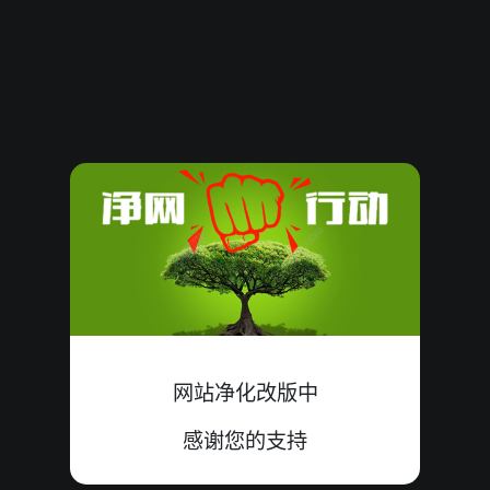
61436
07
小
中
3+3+1=07
61435
12
大
错
7+5+0=12
61434
12
单
错
5+6+1=12
61433
16
单
错
9+3+4=16
61432
16
小
错
2+9+5=16
61431
09
双
错
4+4+1=09
61430
17
单
中
9+2+6=17
网站净化改版中
61429
15
双
错
6+0+9=15
感谢您的支持
61428
14
小
错
5+4+5=14