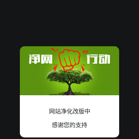
08061179
05
单
中
1+2+2=05
08061178
18
单
错
4+5+9=18
08061177
12
双
中
5+2+5=12
08061176
04
单
错
0+4+0=04
08061175
10
单
错
0+2+8=10
08061174
13
双
错
7+4+2=13
08061173
16
双
中
4+9+3=16
网站净化改版中
08061172
14
双
中
1+7+6=14
感谢您的支持
08061171
09
双
错
2+7+0=09